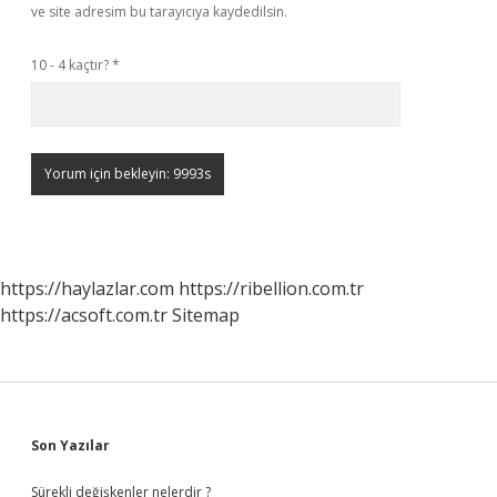
ve site adresim bu tarayıcıya kaydedilsin.
10 - 4 kaçtır?
*
https://haylazlar.com
https://ribellion.com.tr
https://acsoft.com.tr
Sitemap
Sidebar
Son Yazılar
Sürekli değişkenler nelerdir ?