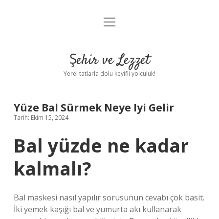
menüyü
Anasayfa
aç
Gizlilik Politikası
Şehir ve Lezzet
Yasal Uyarı
Yerel tatlarla dolu keyifli yolculuk!
Hakkımızda
Yüze Bal Sürmek Neye Iyi Gelir
Tarih: Ekim 15, 2024
Bal yüzde ne kadar
kalmalı?
Bal maskesi nasıl yapılır sorusunun cevabı çok basit.
İki yemek kaşığı bal ve yumurta akı kullanarak