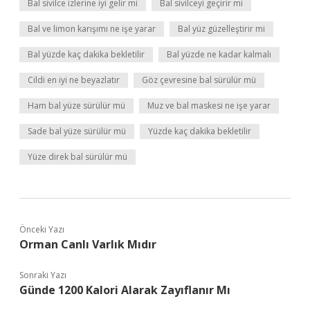
Bal sivilce izlerine iyi gelir mi
Bal sivilceyi geçirir mi
Bal ve limon karışımı ne işe yarar
Bal yüz güzelleştirir mi
Bal yüzde kaç dakika bekletilir
Bal yüzde ne kadar kalmalı
Cildi en iyi ne beyazlatır
Göz çevresine bal sürülür mü
Ham bal yüze sürülür mü
Muz ve bal maskesi ne işe yarar
Sade bal yüze sürülür mü
Yüzde kaç dakika bekletilir
Yüze direk bal sürülür mü
Önceki Yazı
Orman Canlı Varlık Mıdır
Sonraki Yazı
Günde 1200 Kalori Alarak Zayıflanır Mı