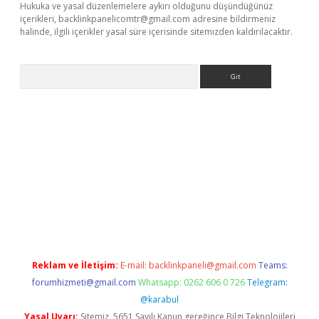
Hukuka ve yasal düzenlemelere aykırı olduğunu düşündüğünüz
içerikleri,
backlinkpanelicomtr@gmail.com
adresine bildirmeniz
halinde, ilgili içerikler yasal süre içerisinde sitemizden kaldırılacaktır.
Arama
riş
Reklam ve İletişim:
E-mail:
backlinkpaneli@gmail.com
Teams:
forumhizmeti@gmail.com
Whatsapp: 0262 606 0 726
Telegram:
@karabul
Yasal Uyarı:
Sitemiz, 5651 Sayılı Kanun gereğince Bilgi Teknolojileri