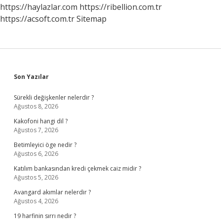
Kişi
https://haylazlar.com
https://ribellion.com.tr
Olur
https://acsoft.com.tr
Sitemap
Sidebar
Son Yazılar
Sürekli değişkenler nelerdir ?
Ağustos 8, 2026
Kakofoni hangi dil ?
Ağustos 7, 2026
Betimleyici öge nedir ?
Ağustos 6, 2026
Katılım bankasından kredi çekmek caiz midir ?
Ağustos 5, 2026
Avangard akımlar nelerdir ?
Ağustos 4, 2026
19 harfinin sırrı nedir ?