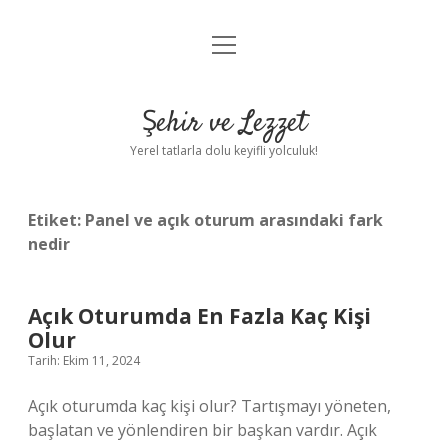
menüyü
Anasayfa
aç
Gizlilik Politikası
Şehir ve Lezzet
Yasal Uyarı
Yerel tatlarla dolu keyifli yolculuk!
Hakkımızda
Etiket:
Panel ve açık oturum arasındaki fark
nedir
Açık Oturumda En Fazla Kaç Kişi
Olur
Tarih: Ekim 11, 2024
Açık oturumda kaç kişi olur? Tartışmayı yöneten,
başlatan ve yönlendiren bir başkan vardır. Açık