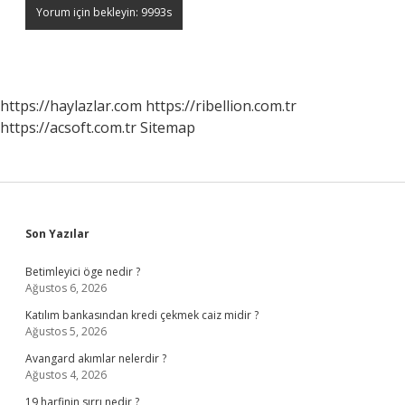
https://haylazlar.com
https://ribellion.com.tr
https://acsoft.com.tr
Sitemap
Sidebar
Son Yazılar
Betimleyici öge nedir ?
Ağustos 6, 2026
Katılım bankasından kredi çekmek caiz midir ?
Ağustos 5, 2026
Avangard akımlar nelerdir ?
Ağustos 4, 2026
19 harfinin sırrı nedir ?