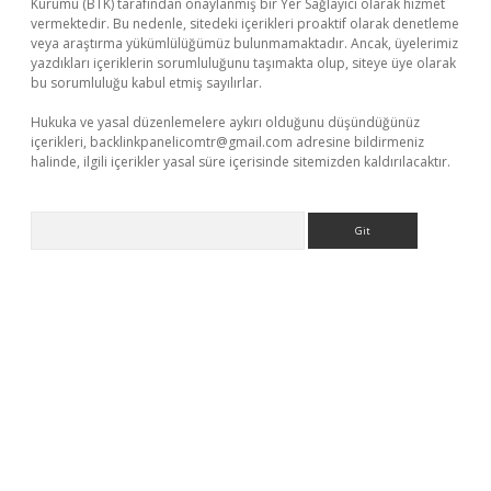
Kurumu (BTK) tarafından onaylanmış bir Yer Sağlayıcı olarak hizmet
vermektedir. Bu nedenle, sitedeki içerikleri proaktif olarak denetleme
veya araştırma yükümlülüğümüz bulunmamaktadır. Ancak, üyelerimiz
yazdıkları içeriklerin sorumluluğunu taşımakta olup, siteye üye olarak
bu sorumluluğu kabul etmiş sayılırlar.
Hukuka ve yasal düzenlemelere aykırı olduğunu düşündüğünüz
içerikleri,
backlinkpanelicomtr@gmail.com
adresine bildirmeniz
halinde, ilgili içerikler yasal süre içerisinde sitemizden kaldırılacaktır.
Arama
lipbet giriş