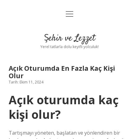
menüyü
Anasayfa
aç
Gizlilik Politikası
Şehir ve Lezzet
Yasal Uyarı
Yerel tatlarla dolu keyifli yolculuk!
Hakkımızda
Açık Oturumda En Fazla Kaç Kişi
Olur
Tarih: Ekim 11, 2024
Açık oturumda kaç
kişi olur?
Tartışmayı yöneten, başlatan ve yönlendiren bir