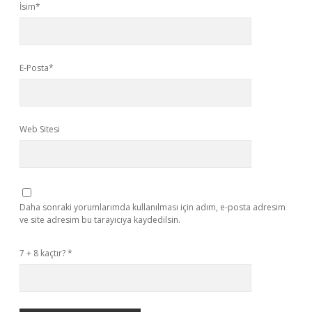
İsim*
E-Posta*
Web Sitesi
Daha sonraki yorumlarımda kullanılması için adım, e-posta adresim
ve site adresim bu tarayıcıya kaydedilsin.
7 + 8 kaçtır?
*