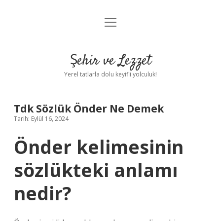
menüyü
Anasayfa
aç
Gizlilik Politikası
Şehir ve Lezzet
Yasal Uyarı
Yerel tatlarla dolu keyifli yolculuk!
Hakkımızda
Tdk Sözlük Önder Ne Demek
Tarih: Eylül 16, 2024
Önder kelimesinin
sözlükteki anlamı
nedir?