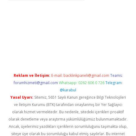
 giriş
Reklam ve İletişim:
E-mail:
backlinkpaneli@gmail.com
Teams:
forumhizmeti@gmail.com
Whatsapp: 0262 606 0 726
Telegram:
@karabul
Yasal Uyarı:
Sitemiz, 5651 Sayılı Kanun gereğince Bilgi Teknolojileri
ve İletişim Kurumu (BTK) tarafından onaylanmış bir Yer Sağlayıcı
olarak hizmet vermektedir. Bu nedenle, sitedeki içerikleri proaktif
olarak denetleme veya araştırma yükümlülüğümüz bulunmamaktadır.
Ancak, üyelerimiz yazdıkları içeriklerin sorumluluğunu taşımakta olup,
siteye üye olarak bu sorumluluğu kabul etmiş sayılırlar. Bu internet