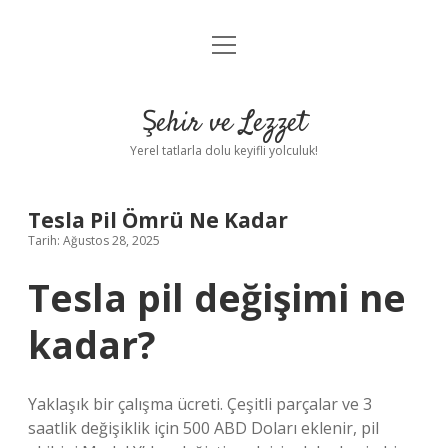
menüyü
Anasayfa
aç
Gizlilik Politikası
Şehir ve Lezzet
Yasal Uyarı
Yerel tatlarla dolu keyifli yolculuk!
Hakkımızda
Tesla Pil Ömrü Ne Kadar
Tarih: Ağustos 28, 2025
Tesla pil değişimi ne
kadar?
Yaklaşık bir çalışma ücreti. Çeşitli parçalar ve 3
saatlik değişiklik için 500 ABD Doları eklenir, pil