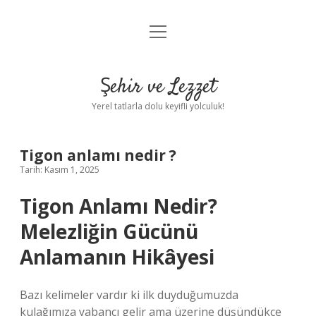
menüyü
Anasayfa
aç
Gizlilik Politikası
Şehir ve Lezzet
Yasal Uyarı
Yerel tatlarla dolu keyifli yolculuk!
Hakkımızda
Tigon anlamı nedir ?
Tarih: Kasım 1, 2025
Tigon Anlamı Nedir?
Melezliğin Gücünü
Anlamanın Hikâyesi
Bazı kelimeler vardır ki ilk duyduğumuzda
kulağımıza yabancı gelir ama üzerine düşündükçe