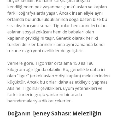
büyük kedidir. Bu nadir karşılaşma doğada
kendiliğinden pek yaşanmaz çünkü aslan ve kaplan
farklı coğrafyalarda yaşar. Ancak insan eliyle aynı
ortamda bulundurulduklarında doğa bazen bize bu
sıra dışı karışımı sunar. Tigonlar hem anneleri olan
aslanın sosyal zekâsını hem de babaları olan
kaplanın çevikliğini taşır. Genetik olarak her iki
türden de izler barındırır ama aynı zamanda kendi
türüne özgü yeni özellikler de geliştirir.
Verilere göre, Tigon’lar ortalama 150 ila 180
kilogram ağırlığında olabilir. Bu, genellikle daha iri
olan “liger” (erkek aslan + dişi kaplan) melezlerinden
küçüktür. Ancak bu onları daha az etkileyici yapmaz.
Aksine, Tigonlar çeviklikleri, uyum yetenekleri ve
farklı türlerin güçlü yanlarını bir arada
barındırmalarıyla dikkat çekerler.
Doğanın Deney Sahası: Melezliğin