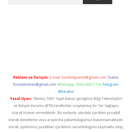
bet giriş
Reklam ve İletişim:
E-mail:
backlinkpaneli@gmail.com
Teams:
forumhizmeti@gmail.com
Whatsapp: 0262 606 0 726
Telegram:
@karabul
Yasal Uyarı:
Sitemiz, 5651 Sayılı Kanun gereğince Bilgi Teknolojileri
ve İletişim Kurumu (BTK) tarafından onaylanmış bir Yer Sağlayıcı
olarak hizmet vermektedir. Bu nedenle, sitedeki içerikleri proaktif
olarak denetleme veya araştırma yükümlülüğümüz bulunmamaktadır.
Ancak, üyelerimiz yazdıkları içeriklerin sorumluluğunu taşımakta olup,