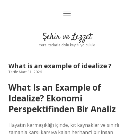
menüyü
Anasayfa
aç
Gizlilik Politikası
Şehir ve Lezzet
Yasal Uyarı
Yerel tatlarla dolu keyifli yolculuk!
Hakkımızda
What is an example of idealize ?
Tarih: Mart 31, 2026
What Is an Example of
Idealize? Ekonomi
Perspektifinden Bir Analiz
Hayatın karmaşıklığı içinde, kıt kaynaklar ve sınırlı
zamanla karşı karşıya kalan herhangi bir insan