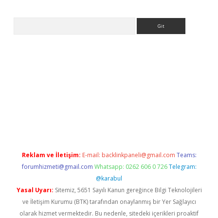
Arama
iriş
Reklam ve İletişim:
E-mail:
backlinkpaneli@gmail.com
Teams:
forumhizmeti@gmail.com
Whatsapp: 0262 606 0 726
Telegram:
@karabul
Yasal Uyarı:
Sitemiz, 5651 Sayılı Kanun gereğince Bilgi Teknolojileri
ve İletişim Kurumu (BTK) tarafından onaylanmış bir Yer Sağlayıcı
olarak hizmet vermektedir. Bu nedenle, sitedeki içerikleri proaktif