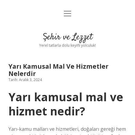
menüyü
Anasayfa
aç
Gizlilik Politikası
Şehir ve Lezzet
Yasal Uyarı
Yerel tatlarla dolu keyifli yolculuk!
Hakkımızda
Yarı Kamusal Mal Ve Hizmetler
Nelerdir
Tarih: Aralık 3, 2024
Yarı kamusal mal ve
hizmet nedir?
Yarı-kamu malları ve hizmetleri, doğaları gereği hem