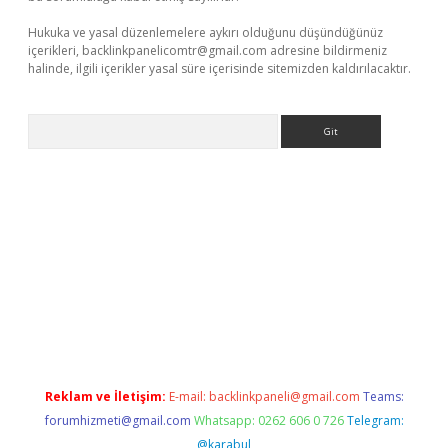
Hukuka ve yasal düzenlemelere aykırı olduğunu düşündüğünüz
içerikleri,
backlinkpanelicomtr@gmail.com
adresine bildirmeniz
halinde, ilgili içerikler yasal süre içerisinde sitemizden kaldırılacaktır.
Arama
pbet giriş
Reklam ve İletişim:
E-mail:
backlinkpaneli@gmail.com
Teams:
forumhizmeti@gmail.com
Whatsapp: 0262 606 0 726
Telegram:
@karabul