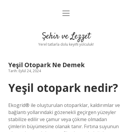
menüyü
Anasayfa
aç
Gizlilik Politikası
Şehir ve Lezzet
Yasal Uyarı
Yerel tatlarla dolu keyifli yolculuk!
Hakkımızda
Yeşil Otopark Ne Demek
Tarih: Eylül 24, 2024
Yeşil otopark nedir?
Ekogrid® ile oluşturulan otoparklar, kaldırımlar ve
bağlantı yollarındaki gözenekli geçirgen yüzeyler
stabilize edilir ve çamur veya çökme olmadan
çimlerin büyümesine olanak tanır. Fırtına suyunun