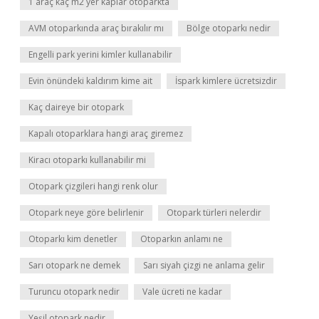
1 araç kaç m2 yer kaplar otoparkta
AVM otoparkında araç bırakılır mı
Bölge otoparkı nedir
Engelli park yerini kimler kullanabilir
Evin önündeki kaldırım kime ait
İspark kimlere ücretsizdir
Kaç daireye bir otopark
Kapalı otoparklara hangi araç giremez
Kiracı otoparkı kullanabilir mi
Otopark çizgileri hangi renk olur
Otopark neye göre belirlenir
Otopark türleri nelerdir
Otoparkı kim denetler
Otoparkın anlamı ne
Sarı otopark ne demek
Sarı siyah çizgi ne anlama gelir
Turuncu otopark nedir
Vale ücreti ne kadar
Yeşil otopark nedir