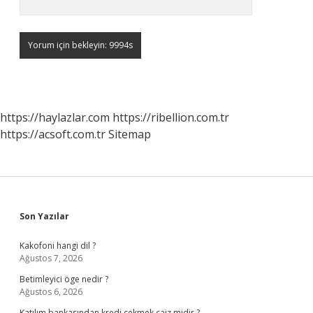
https://haylazlar.com
https://ribellion.com.tr
https://acsoft.com.tr
Sitemap
Sidebar
Son Yazılar
Kakofoni hangi dil ?
Ağustos 7, 2026
Betimleyici öge nedir ?
Ağustos 6, 2026
Katılım bankasından kredi çekmek caiz midir ?