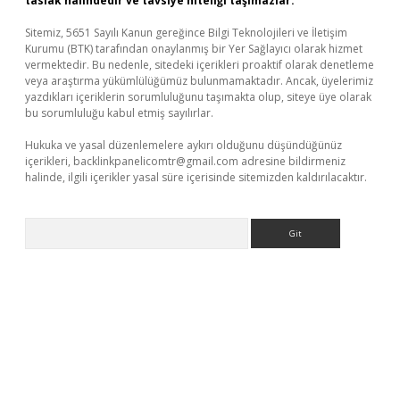
taslak halindedir ve tavsiye niteliği taşımazlar.
Sitemiz, 5651 Sayılı Kanun gereğince Bilgi Teknolojileri ve İletişim
Kurumu (BTK) tarafından onaylanmış bir Yer Sağlayıcı olarak hizmet
vermektedir. Bu nedenle, sitedeki içerikleri proaktif olarak denetleme
veya araştırma yükümlülüğümüz bulunmamaktadır. Ancak, üyelerimiz
yazdıkları içeriklerin sorumluluğunu taşımakta olup, siteye üye olarak
bu sorumluluğu kabul etmiş sayılırlar.
Hukuka ve yasal düzenlemelere aykırı olduğunu düşündüğünüz
içerikleri,
backlinkpanelicomtr@gmail.com
adresine bildirmeniz
halinde, ilgili içerikler yasal süre içerisinde sitemizden kaldırılacaktır.
Arama
ulipbet giriş