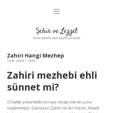
menüyü
Anasayfa
aç
Gizlilik Politikası
Şehir ve Lezzet
Yasal Uyarı
Yerel tatlarla dolu keyifli yolculuk!
Hakkımızda
Zahiri Hangi Mezhep
Tarih: Şubat 1, 2025
Zahiri mezhebi ehli
sünnet mi?
O halde yukarıdaki soruya cevap olarak şunu
söylemeliyiz: Davud ez-Zahiri ve İbn Hazm, itikadî