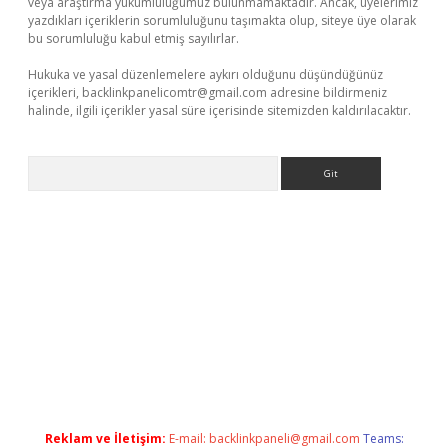
veya araştırma yükümlülüğümüz bulunmamaktadır. Ancak, üyelerimiz
yazdıkları içeriklerin sorumluluğunu taşımakta olup, siteye üye olarak
bu sorumluluğu kabul etmiş sayılırlar.
Hukuka ve yasal düzenlemelere aykırı olduğunu düşündüğünüz
içerikleri,
backlinkpanelicomtr@gmail.com
adresine bildirmeniz
halinde, ilgili içerikler yasal süre içerisinde sitemizden kaldırılacaktır.
Arama
 giriş
Reklam ve İletişim:
E-mail:
backlinkpaneli@gmail.com
Teams: