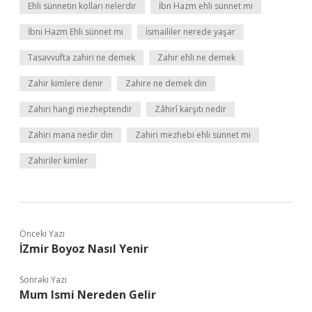
Ehli sünnetin kolları nelerdir
İbn Hazm ehli sünnet mi
İbni Hazm Ehli sünnet mi
İsmaililer nerede yaşar
Tasavvufta zahiri ne demek
Zahir ehli ne demek
Zahir kimlere denir
Zahire ne demek din
Zahiri hangi mezheptendir
Zâhirî karşıtı nedir
Zahiri mana nedir din
Zahiri mezhebi ehli sünnet mi
Zahiriler kimler
Önceki Yazı
İZmir Boyoz Nasıl Yenir
Sonraki Yazı
Mum Ismi Nereden Gelir