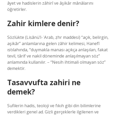
âyet ve hadislerin zâhirî ve âşikâr mânâlarını
öğretirler.
Zahir kimlere denir?
Sözlükte (Lisânü’l-ʿArab, ẓhr maddesi) “açık, belirgin,
aşikâr” anlamlarına gelen zâhir kelimesi, Hanefî
ıstılahında, “duymakla manası açıkça anlaşılan, fakat
tevil, târif ve nakil döneminde anlaşılmayan söz”
anlamında kullanılır. – “Nesih ihtimali olmayan söz”
demektir.
Tasavvufta zahiri ne
demek?
Sufilerin hadis, teoloji ve fıkıh gibi din bilimlerine
verdikleri genel ad. Gizli gerçeklerle ilgilenen ve