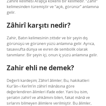
Zahire kelimesi Arapça kökenli bir kelimedir. “Zahir”
kelimesinden türemiştir ve “açık, görünür” anlamına
gelir.
Zâhirî karşıtı nedir?
Zahir, Batın kelimesinin zıttıdır ve bir şeyin dış
görünüşü ve görünen yüzü anlamına gelir. Ayrıca,
tasavvufta dünya ve evren de sembolik olarak
tanımlanır. Bir şeyin içi, onun iç yüzü anlamına gelir.
Zahir ehli ne demek?
Değerli kardeşim; Zâhirî âlimler; Bu, hakikatleri
Kur’ân-ı Kerîm’in zâhirî mânâsına göre
değerlendiren âlimleri ifade eder. Yani bu isim,
şeriatın zahirî ve ahkâmını bilen, fakat mânâ ve
sırlarını bilmeyen âlimlere verilmiştir. Bu âlimler,