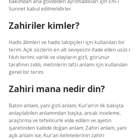
bakımdan ana gövdeden ayrılmadıkları için Ehl-i
Sünnet kabul edilmelidirler.
Zahiriler kimler?
Hadis âlimleri ve hadis takipçileri için kullanılan bir
terim. Açık sözlerin en alt seviyesini ifade eden usûl-i
fıkıh terimi; varlık ve olayların gizli, görünür
tarafının zıddı, metinlerin lafzi anlamı için kullanılan
genel bir terim.
Zahiri mana nedir din?
Batıni anlam, yani gizli anlam; Kur’an’ın ilk bakışta
anlaşılabilen anlamından başka, ancak inceleme,
araştırma ve tefekkürle elde edilen ve ayetin
işaretinden kalbde doğan anlam; Zahiri anlam, yani
açık anlam ise, Kur’an kelimelerinin zahiri