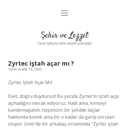
menüyü
Anasayfa
aç
Gizlilik Politikası
Şehir ve Lezzet
Yasal Uyarı
Yerel tatlarla dolu keyifli yolculuk!
Hakkımızda
Zyrtec iştah açar mı ?
Tarih: Aralık 19, 2025
Zyrtec İştah Açar Mı?
Evet, doğru duydunuz! Bu yazıda Zyrtec’in iştah açıp
açmadığını merak ediyoruz. Hadi ama, kimseyi
kandırmayalım, hepimizin bir şekilde ilaçlar
hakkında komik ama bir o kadar da garip soruları
oluyor. İzmir’de bir arkadaş ortamında “Zyrtec iştah