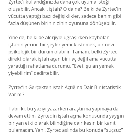
Zyrtec’i kullandığınızda daha çok uyuma isteği
oluşabilir. Ancak… iştah? O da ne? Belki de Zyrtec’in
vücutta yaptığı bazı değişiklikler, sadece benim gibi
fazla düşünen birinin zihin oyununa dönüşebilir.
Yine de, belki de alerjiyle uğraşırken kaybolan
iştahın yerine bir şeyler yemek istemek, bir nevi
psikolojik bir durum olabilir. Tamam, belki Zyrtec
direkt olarak iştah açan bir ilaç değil ama vücutta
yarattığı rahatlama durumu, “Evet, şu an yemek
yiyebilirim” dedirtebilir.
Zyrtec’in Gerçekten İştah Açtığına Dair Bir İstatistik
Var mı?
Tabii ki, bu yazıyı yazarken araştırma yapmaya da
devam ettim. Zyrtec’in iştah açma konusunda yaygın
bir yan etki olarak bilindiğine dair kesin bir kanıt
bulamadım. Yani, Zyrtec aslında bu konuda “suçsuz”