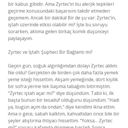
bir kabus gibidir. Ama Zyrtec’in bu alerjik tepkileri
geçirme konusundaki başarısını takdir etmeden
geçemem. Ancak bir dakika! Bir de şu var: Zyrtec’in,
iştah üzerinde etkisi olabilir mi? İşte bu soruyu
sorarken, aklıma gelen birkaç komik düşünceyi
paylaşayım.
Zyrtec ve İştah: Şüpheci Bir Bağlantı mı?
Geçen gün, soğuk algınlığımdan dolayı Zyrtec aldım.
Ne oldu? Gerçekten de birden çok daha fazla yemek
yeme isteği hissettim. Akşam yemeğinde, dört kişilik
bir sofra yerine tek başıma tabağımı bitirmiştim.
“Zyrtec iştah açar mı?” diye düşündüm. Tabii ki, ilk
başta bunun bir tesadüf olduğunu düşündüm. “Hadi
ya, bugün açım da ondan,” diye kendimi ikna ettim.
Ama o gece, sabah kalktım, kahvaltıdan önce bile bir
şeyler atıştırma ihtiyacı hissettim. “Yoksa… Zyrtec
mi?” sorusu kafamda dönmeye başladı. Sonra