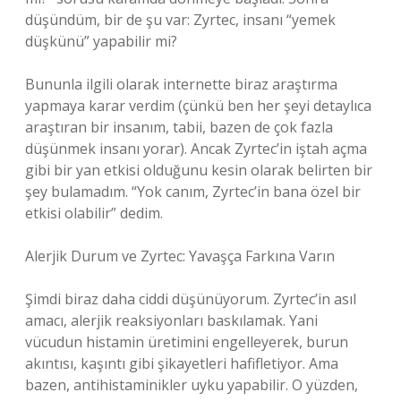
düşündüm, bir de şu var: Zyrtec, insanı “yemek
düşkünü” yapabilir mi?
Bununla ilgili olarak internette biraz araştırma
yapmaya karar verdim (çünkü ben her şeyi detaylıca
araştıran bir insanım, tabii, bazen de çok fazla
düşünmek insanı yorar). Ancak Zyrtec’in iştah açma
gibi bir yan etkisi olduğunu kesin olarak belirten bir
şey bulamadım. “Yok canım, Zyrtec’in bana özel bir
etkisi olabilir” dedim.
Alerjik Durum ve Zyrtec: Yavaşça Farkına Varın
Şimdi biraz daha ciddi düşünüyorum. Zyrtec’in asıl
amacı, alerjik reaksiyonları baskılamak. Yani
vücudun histamin üretimini engelleyerek, burun
akıntısı, kaşıntı gibi şikayetleri hafifletiyor. Ama
bazen, antihistaminikler uyku yapabilir. O yüzden,