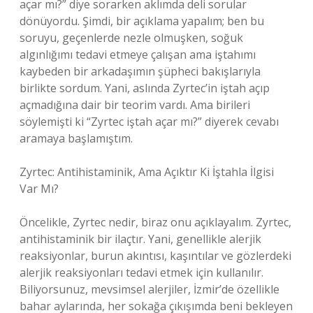
açar mı?” diye sorarken aklımda deli sorular
dönüyordu. Şimdi, bir açıklama yapalım; ben bu
soruyu, geçenlerde nezle olmuşken, soğuk
algınlığımı tedavi etmeye çalışan ama iştahımı
kaybeden bir arkadaşımın şüpheci bakışlarıyla
birlikte sordum. Yani, aslında Zyrtec’in iştah açıp
açmadığına dair bir teorim vardı. Ama birileri
söylemişti ki “Zyrtec iştah açar mı?” diyerek cevabı
aramaya başlamıştım.
Zyrtec: Antihistaminik, Ama Açıktır Ki İştahla İlgisi
Var Mı?
Öncelikle, Zyrtec nedir, biraz onu açıklayalım. Zyrtec,
antihistaminik bir ilaçtır. Yani, genellikle alerjik
reaksiyonlar, burun akıntısı, kaşıntılar ve gözlerdeki
alerjik reaksiyonları tedavi etmek için kullanılır.
Biliyorsunuz, mevsimsel alerjiler, İzmir’de özellikle
bahar aylarında, her sokağa çıkışımda beni bekleyen