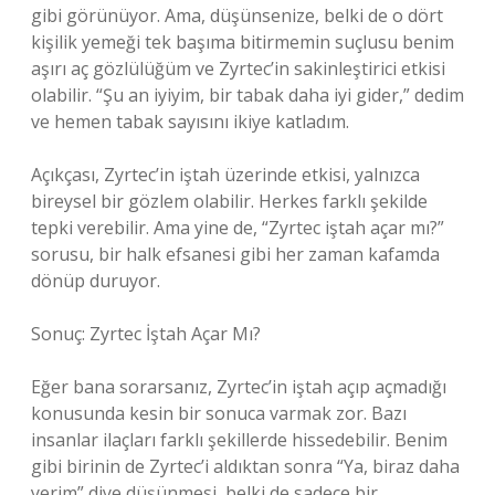
gibi görünüyor. Ama, düşünsenize, belki de o dört
kişilik yemeği tek başıma bitirmemin suçlusu benim
aşırı aç gözlülüğüm ve Zyrtec’in sakinleştirici etkisi
olabilir. “Şu an iyiyim, bir tabak daha iyi gider,” dedim
ve hemen tabak sayısını ikiye katladım.
Açıkçası, Zyrtec’in iştah üzerinde etkisi, yalnızca
bireysel bir gözlem olabilir. Herkes farklı şekilde
tepki verebilir. Ama yine de, “Zyrtec iştah açar mı?”
sorusu, bir halk efsanesi gibi her zaman kafamda
dönüp duruyor.
Sonuç: Zyrtec İştah Açar Mı?
Eğer bana sorarsanız, Zyrtec’in iştah açıp açmadığı
konusunda kesin bir sonuca varmak zor. Bazı
insanlar ilaçları farklı şekillerde hissedebilir. Benim
gibi birinin de Zyrtec’i aldıktan sonra “Ya, biraz daha
yerim” diye düşünmesi, belki de sadece bir