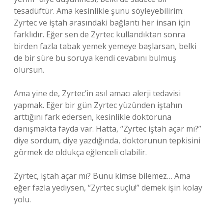
tesadüftür. Ama kesinlikle şunu söyleyebilirim:
Zyrtec ve iştah arasındaki bağlantı her insan için
farklıdır. Eğer sen de Zyrtec kullandıktan sonra
birden fazla tabak yemek yemeye başlarsan, belki
de bir süre bu soruya kendi cevabını bulmuş
olursun.
Ama yine de, Zyrtec’in asıl amacı alerji tedavisi
yapmak. Eğer bir gün Zyrtec yüzünden iştahın
arttığını fark edersen, kesinlikle doktoruna
danışmakta fayda var. Hatta, “Zyrtec iştah açar mı?”
diye sordum, diye yazdığında, doktorunun tepkisini
görmek de oldukça eğlenceli olabilir.
Zyrtec, iştah açar mı? Bunu kimse bilemez… Ama
eğer fazla yediysen, “Zyrtec suçlu!” demek işin kolay
yolu.