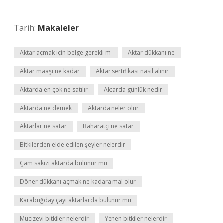
Tarih:
Makaleler
Aktar açmak için belge gerekli mi
Aktar dükkanı ne
Aktar maaşı ne kadar
Aktar sertifikası nasıl alınır
Aktarda en çok ne satılır
Aktarda günlük nedir
Aktarda ne demek
Aktarda neler olur
Aktarlar ne satar
Baharatçı ne satar
Bitkilerden elde edilen şeyler nelerdir
Çam sakızı aktarda bulunur mu
Döner dükkanı açmak ne kadara mal olur
Karabuğday çayı aktarlarda bulunur mu
Mucizevi bitkiler nelerdir
Yenen bitkiler nelerdir