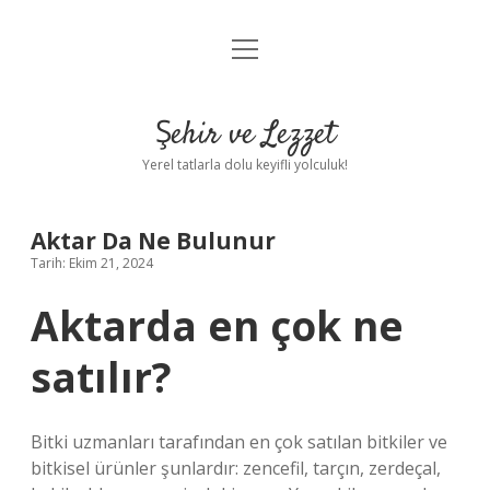
menüyü
Anasayfa
aç
Gizlilik Politikası
Şehir ve Lezzet
Yasal Uyarı
Yerel tatlarla dolu keyifli yolculuk!
Hakkımızda
Aktar Da Ne Bulunur
Tarih: Ekim 21, 2024
Aktarda en çok ne
satılır?
Bitki uzmanları tarafından en çok satılan bitkiler ve
bitkisel ürünler şunlardır: zencefil, tarçın, zerdeçal,