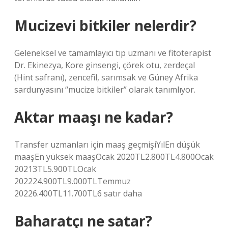
Mucizevi bitkiler nelerdir?
Geleneksel ve tamamlayıcı tıp uzmanı ve fitoterapist
Dr. Ekinezya, Kore ginsengi, çörek otu, zerdeçal
(Hint safranı), zencefil, sarımsak ve Güney Afrika
sardunyasını “mucize bitkiler” olarak tanımlıyor.
Aktar maaşı ne kadar?
Transfer uzmanları için maaş geçmişiYılEn düşük
maaşEn yüksek maaşOcak 2020TL2.800TL4.800Ocak
20213TL5.900TLOcak
202224.900TL9.000TLTemmuz
20226.400TL11.700TL6 satır daha
Baharatçı ne satar?