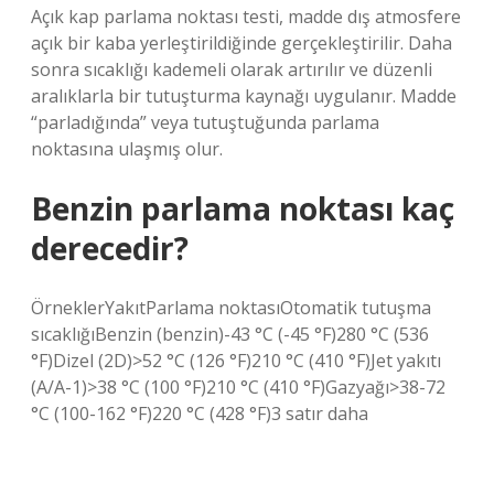
Açık kap parlama noktası testi, madde dış atmosfere
açık bir kaba yerleştirildiğinde gerçekleştirilir. Daha
sonra sıcaklığı kademeli olarak artırılır ve düzenli
aralıklarla bir tutuşturma kaynağı uygulanır. Madde
“parladığında” veya tutuştuğunda parlama
noktasına ulaşmış olur.
Benzin parlama noktası kaç
derecedir?
ÖrneklerYakıtParlama noktasıOtomatik tutuşma
sıcaklığıBenzin (benzin)-43 °C (-45 °F)280 °C (536
°F)Dizel (2D)>52 °C (126 °F)210 °C (410 °F)Jet yakıtı
(A/A-1)>38 °C (100 °F)210 °C (410 °F)Gazyağı>38-72
°C (100-162 °F)220 °C (428 °F)3 satır daha