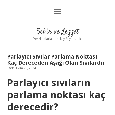
menüyü
Anasayfa
aç
Gizlilik Politikası
Şehir ve Lezzet
Yasal Uyarı
Yerel tatlarla dolu keyifli yolculuk!
Hakkımızda
Parlayıcı Sıvılar Parlama Noktası
Kaç Dereceden Aşağı Olan Sıvılardır
Tarih: Ekim 21, 2024
Parlayıcı sıvıların
parlama noktası kaç
derecedir?