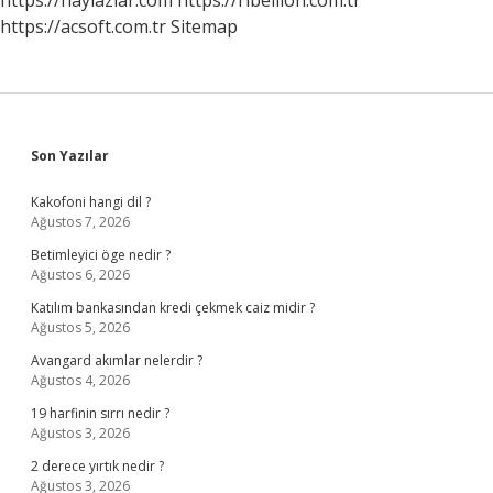
https://haylazlar.com
https://ribellion.com.tr
https://acsoft.com.tr
Sitemap
Sidebar
Son Yazılar
Kakofoni hangi dil ?
Ağustos 7, 2026
Betimleyici öge nedir ?
Ağustos 6, 2026
Katılım bankasından kredi çekmek caiz midir ?
Ağustos 5, 2026
Avangard akımlar nelerdir ?
Ağustos 4, 2026
19 harfinin sırrı nedir ?
Ağustos 3, 2026
2 derece yırtık nedir ?
Ağustos 3, 2026