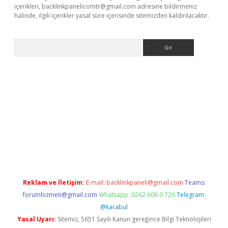
içerikleri,
backlinkpanelicomtr@gmail.com
adresine bildirmeniz
halinde, ilgili içerikler yasal süre içerisinde sitemizden kaldırılacaktır.
Arama
 giriş
Reklam ve İletişim:
E-mail:
backlinkpaneli@gmail.com
Teams:
forumhizmeti@gmail.com
Whatsapp: 0262 606 0 726
Telegram:
@karabul
Yasal Uyarı:
Sitemiz, 5651 Sayılı Kanun gereğince Bilgi Teknolojileri