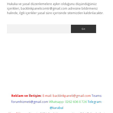
Hukuka ve yasal düzenlemelere aykırı olduğunu düşündüğünüz
içerikleri,
backlinkpanelicomtr@gmail.com
adresine bildirmeniz
halinde, ilgili içerikler yasal süre içerisinde sitemizden kaldırılacaktır.
Arama
iş
Reklam ve İletişim:
E-mail:
backlinkpaneli@gmail.com
Teams:
forumhizmeti@gmail.com
Whatsapp: 0262 606 0 726
Telegram:
@karabul