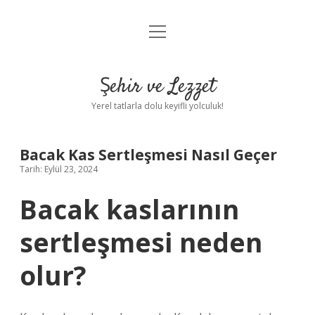
menüyü
Anasayfa
aç
Gizlilik Politikası
Şehir ve Lezzet
Yasal Uyarı
Yerel tatlarla dolu keyifli yolculuk!
Hakkımızda
Bacak Kas Sertleşmesi Nasıl Geçer
Tarih: Eylül 23, 2024
Bacak kaslarının
sertleşmesi neden
olur?