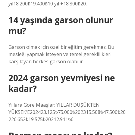
yıl18.200₺19.400₺10 yıl +18.800₺20.
14 yaşında garson olunur
mu?
Garson olmak için özel bir eğitim gerekmez. Bu
mesleği yapmak isteyen ve temel gereklilikleri
karşılayan herkes garson olabilir.
2024 garson yevmiyesi ne
kadar?
Yıllara Göre Maaşlar: YILLAR DÜŞÜKTEN
YÜKSEK’E202423.125₺75.000₺202315.508₺47.500₺20
226.652₺19.575₺20212.911₺6.