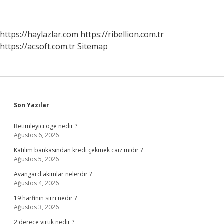
https://haylazlar.com
https://ribellion.com.tr
https://acsoft.com.tr
Sitemap
Sidebar
Son Yazılar
Betimleyici öge nedir ?
Ağustos 6, 2026
Katılım bankasından kredi çekmek caiz midir ?
Ağustos 5, 2026
Avangard akımlar nelerdir ?
Ağustos 4, 2026
19 harfinin sırrı nedir ?
Ağustos 3, 2026
2 derece yırtık nedir ?