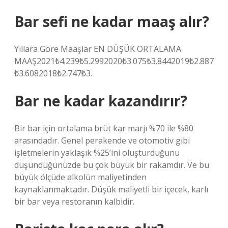
Bar sefi ne kadar maaş alır?
Yıllara Göre Maaşlar EN DÜŞÜK ORTALAMA
MAAŞ2021₺4.239₺5.2992020₺3.075₺3.8442019₺2.887
₺3.6082018₺2.747₺3.
Bar ne kadar kazandırır?
Bir bar için ortalama brüt kar marjı %70 ile %80
arasındadır. Genel perakende ve otomotiv gibi
işletmelerin yaklaşık %25’ini oluşturduğunu
düşündüğünüzde bu çok büyük bir rakamdır. Ve bu
büyük ölçüde alkolün maliyetinden
kaynaklanmaktadır. Düşük maliyetli bir içecek, karlı
bir bar veya restoranın kalbidir.