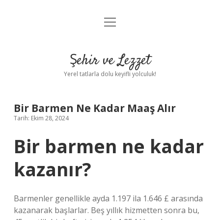
menüyü
Anasayfa
aç
Gizlilik Politikası
Şehir ve Lezzet
Yasal Uyarı
Yerel tatlarla dolu keyifli yolculuk!
Hakkımızda
Bir Barmen Ne Kadar Maaş Alır
Tarih: Ekim 28, 2024
Bir barmen ne kadar
kazanır?
Barmenler genellikle ayda 1.197 ila 1.646 £ arasında
kazanarak başlarlar. Beş yıllık hizmetten sonra bu,