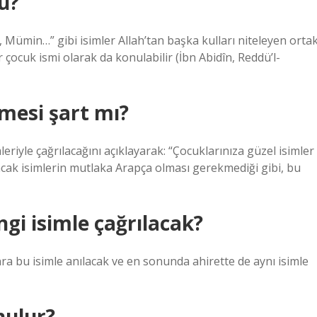
u?
ûf, Mümin…” gibi isimler Allah’tan başka kulları niteleyen orta
çocuk ismi olarak da konulabilir (İbn Abidîn, Reddü’l-
mesi şart mı?
iyle çağrılacağını açıklayarak: “Çocuklarınıza güzel isimler
cak isimlerin mutlaka Arapça olması gerekmediği gibi, bu
gi isimle çağrılacak?
ra bu isimle anılacak ve en sonunda ahirette de aynı isimle
nulur?