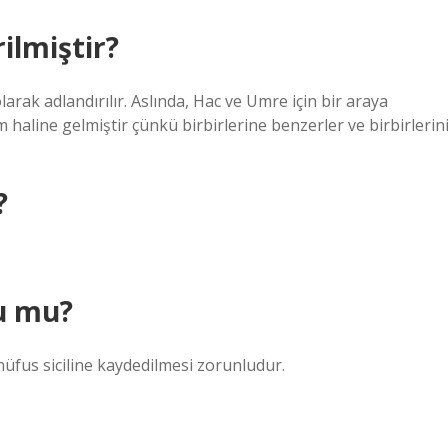
ilmiştir?
olarak adlandırılır. Aslında, Hac ve Umre için bir araya
sim haline gelmiştir çünkü birbirlerine benzerler ve birbirlerin
?
u mu?
üfus siciline kaydedilmesi zorunludur.