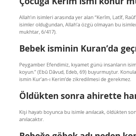
Çocuğa Kerim ismi konur m
Allah’ın isimleri arasında yer alan “Kerîm, Latîf, Ra
isimler olduğundan, Allah’a özgü olmayan bu isimler 
mukhtar, 6/417).
Bebek isminin Kuran’da geç
Peygamber Efendimiz, kıyamet günü insanların isimler
koyun.” (Ebû Dâvud, Edeb, 69) buyurmuştur. Konula
ismin Kur’an-ı Kerim’de zikredilmesi de gerekmez.
Öldükten sonra ahirette han
Kişi hayatı boyunca bu isimle anılacak, öldükten son
anılacaktır.
Bebeğe göbek adı neden ko