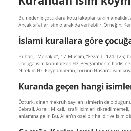
Kurandan isim koym
Bu nedenle çocuklara kötü lakaplar takılmamalıdır. A
Ancak sıfatlar isim olarak da verilebilir. Örneğin; Ke
İslami kurallara göre çocuğa
Buhari, “Menâḳıb”, 17; Müslim, “Feżâʾil”, 124, 125) b
Çocuğa isim konulurken Hz. Peygamber’in hadisine 
Nitekim Hz. Peygamber’in, torunu Hasan’a isim koy
Kuranda geçen hangi isiml
Öztürk, dinen mekruh sayılan isimlerin de olduğunu 
Cebrail, Azrail, Mikail, İsrafil isimleri zikredilmem
anlamına gelir. Bu, Allah’ın özel bir halidir ve isim o