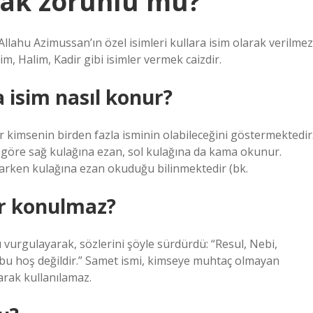
ak zorunlu mu?
llahu Azimussan’ın özel isimleri kullara isim olarak verilmez
rim, Halim, Kadir gibi isimler vermek caizdir.
 isim nasıl konur?
ir kimsenin birden fazla isminin olabileceğini göstermektedir
göre sağ kulağına ezan, sol kulağına da kama okunur.
arken kulağına ezan okuduğu bilinmektedir (bk.
er konulmaz?
vurgulayarak, sözlerini şöyle sürdürdü: “Resul, Nebi,
eli, bu hoş değildir.” Samet ismi, kimseye muhtaç olmayan
larak kullanılamaz.