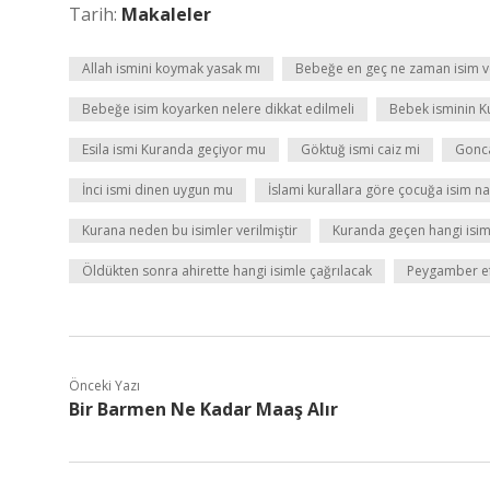
Tarih:
Makaleler
Allah ismini koymak yasak mı
Bebeğe en geç ne zaman isim ve
Bebeğe isim koyarken nelere dikkat edilmeli
Bebek isminin K
Esila ismi Kuranda geçiyor mu
Göktuğ ismi caiz mi
Gonc
İnci ismi dinen uygun mu
İslami kurallara göre çocuğa isim na
Kurana neden bu isimler verilmiştir
Kuranda geçen hangi isi
Öldükten sonra ahirette hangi isimle çağrılacak
Peygamber ef
Önceki Yazı
Bir Barmen Ne Kadar Maaş Alır