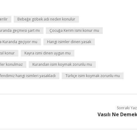
rilir
Bebeğe göbek adı neden konulur
uranda geçmesi şart mı
Çocuğa Kerim ismi konur mu
a Kuranda geçiyor mu
Hangi isimler dinen yasak
sıl konur
Kayra ismi dinen uygun mu
mler konulmaz
Kurandan isim koymak zorunlu mu
endimiz hangi isimleri yasakladı
Türkçe isim koymak zorunlu mu
Sonraki Yaz
Vasılı Ne Deme