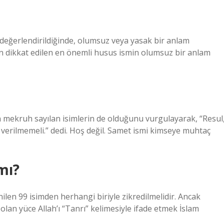
 değerlendirildiğinde, olumsuz veya yasak bir anlam
rken dikkat edilen en önemli husus ismin olumsuz bir anlam
ekruh sayılan isimlerin de olduğunu vurgulayarak, “Resul
ara verilmemeli.” dedi. Hoş değil. Samet ismi kimseye muhtaç
mı?
nilen 99 isimden herhangi biriyle zikredilmelidir. Ancak
lan yüce Allah’ı “Tanrı” kelimesiyle ifade etmek İslam