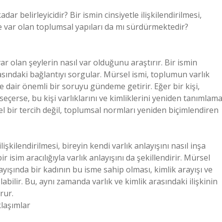
dar belirleyicidir? Bir ismin cinsiyetle ilişkilendirilmesi,
nde var olan toplumsal yapıları da mı sürdürmektedir?
var olan şeylerin nasıl var olduğunu araştırır. Bir ismin
 arasındaki bağlantıyı sorgular. Mürsel ismi, toplumun varlık
ine dair önemli bir soruyu gündeme getirir. Eğer bir kişi,
eçerse, bu kişi varlıklarını ve kimliklerini yeniden tanımlam
l bir tercih değil, toplumsal normları yeniden biçimlendiren
lişkilendirilmesi, bireyin kendi varlık anlayışını nasıl inşa
ir isim aracılığıyla varlık anlayışını da şekillendirir. Mürsel
layışında bir kadının bu isme sahip olması, kimlik arayışı ve
abilir. Bu, aynı zamanda varlık ve kimlik arasındaki ilişkinin
rur.
klaşımlar