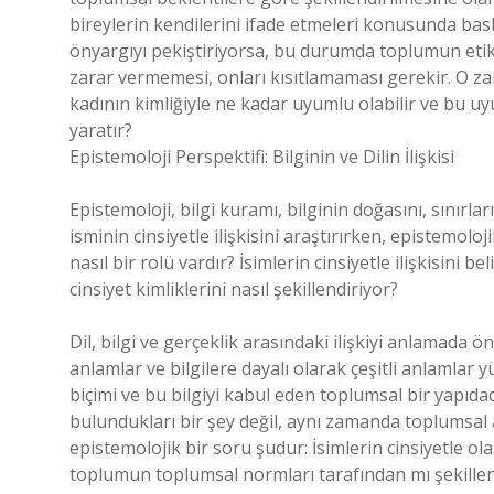
bireylerin kendilerini ifade etmeleri konusunda baskılar
önyargıyı pekiştiriyorsa, bu durumda toplumun etik b
zarar vermemesi, onları kısıtlamaması gerekir. O za
kadının kimliğiyle ne kadar uyumlu olabilir ve bu u
yaratır?
Epistemoloji Perspektifi: Bilginin ve Dilin İlişkisi
Epistemoloji, bilgi kuramı, bilginin doğasını, sınırla
isminin cinsiyetle ilişkisini araştırırken, epistemolo
nasıl bir rolü vardır? İsimlerin cinsiyetle ilişkisini b
cinsiyet kimliklerini nasıl şekillendiriyor?
Dil, bilgi ve gerçeklik arasındaki ilişkiyi anlamada ö
anlamlar ve bilgilere dayalı olarak çeşitli anlamlar y
biçimi ve bu bilgiyi kabul eden toplumsal bir yapıdad
bulundukları bir şey değil, aynı zamanda toplumsal
epistemolojik bir soru şudur: İsimlerin cinsiyetle ola
toplumun toplumsal normları tarafından mı şekillend