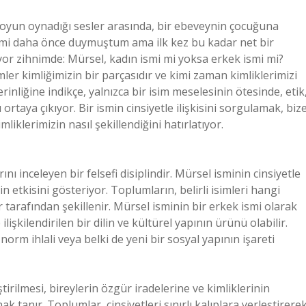
 oyun oynadığı sesler arasında, bir ebeveynin çocuğuna
ismi daha önce duymuştum ama ilk kez bu kadar net bir
yor zihnimde: Mürsel, kadın ismi mi yoksa erkek ismi mi?
ler kimliğimizin bir parçasıdır ve kimi zaman kimliklerimizi
rinliğine indikçe, yalnızca bir isim meselesinin ötesinde, etik
ortaya çıkıyor. Bir ismin cinsiyetle ilişkisini sorgulamak, biz
imliklerimizin nasıl şekillendiğini hatırlatıyor.
nı inceleyen bir felsefi disiplindir. Mürsel isminin cinsiyetle
n etkisini gösteriyor. Toplumların, belirli isimleri hangi
lar tarafından şekillenir. Mürsel isminin bir erkek ismi olarak
lişkilendirilen bir dilin ve kültürel yapının ürünü olabilir.
 norm ihlali veya belki de yeni bir sosyal yapının işareti
ştirilmesi, bireylerin özgür iradelerine ve kimliklerinin
 tanır. Toplumlar, cinsiyetleri sınırlı kalıplara yerleştirerek