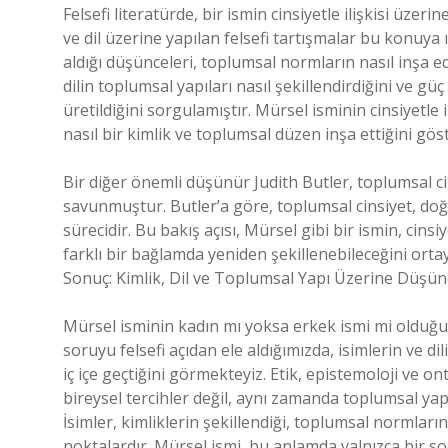
Felsefi literatürde, bir ismin cinsiyetle ilişkisi üz
ve dil üzerine yapılan felsefi tartışmalar bu konuya ış
aldığı düşünceleri, toplumsal normların nasıl inşa edi
dilin toplumsal yapıları nasıl şekillendirdiğini ve güç 
üretildiğini sorgulamıştır. Mürsel isminin cinsiyetle 
nasıl bir kimlik ve toplumsal düzen inşa ettiğini göst
Bir diğer önemli düşünür Judith Butler, toplumsal c
savunmuştur. Butler’a göre, toplumsal cinsiyet, doğu
sürecidir. Bu bakış açısı, Mürsel gibi bir ismin, cin
farklı bir bağlamda yeniden şekillenebileceğini orta
Sonuç: Kimlik, Dil ve Toplumsal Yapı Üzerine Düşün
Mürsel isminin kadın mı yoksa erkek ismi mi olduğu 
soruyu felsefi açıdan ele aldığımızda, isimlerin ve dil
iç içe geçtiğini görmekteyiz. Etik, epistemoloji ve o
bireysel tercihler değil, aynı zamanda toplumsal yapıl
İsimler, kimliklerin şekillendiği, toplumsal normların
noktalardır. Mürsel ismi, bu anlamda yalnızca bir so