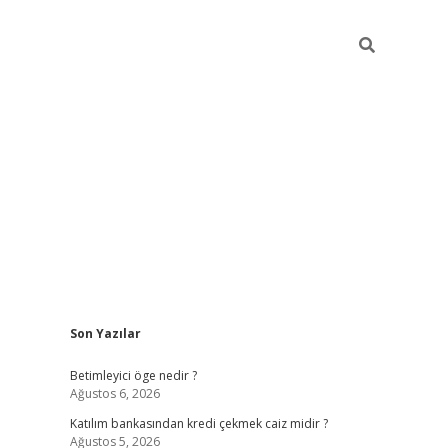
Sidebar
Son Yazılar
tulipbet gi
Betimleyici öge nedir ?
Ağustos 6, 2026
Katılım bankasından kredi çekmek caiz midir ?
Ağustos 5, 2026