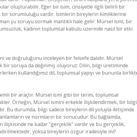
 oluşturabilir. Eğer bir isim, cinsiyetle ilgili belirli bir
ir sorumluluğu vardır. İsimlerin bireylerin kimliklerine
man şu soruyu sormak mantıklı hale gelir: Mürsel ismi, bir
yumsuzluk, kadının toplumsal kabulü üzerinde nasıl bir etki
rını ve doğruluğunu inceleyen bir felsefe dalıdır. Mürsel
jik bir soruya da değinmiş oluyoruz: Dilin, bilgi üretiminde
elirlerken kullandığımız dil, toplumsal yapıyı ve bununla birlikt
nemli bir araçtır. Mürsel ismi gibi bir terim, toplumsal
ükler. Örneğin, Mürsel ismini erkekle ilişkilendirmek, bir bilgi
ır. Bu durumda, bilgi sadece bireylerin dil yoluyla iletişimde
 anlamların ve normların bir sonucudur. Bu bağlamda,
n ilişkisinde ne kadar “gerçeklik” vardır ve bu gerçeklik,
irilmektedir, yoksa bireylerin özgür iradesiyle mi?