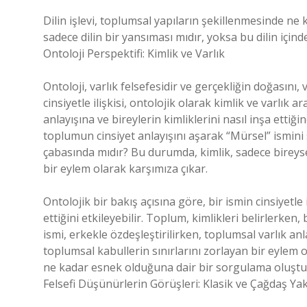
Dilin işlevi, toplumsal yapıların şekillenmesinde ne ka
sadece dilin bir yansıması mıdır, yoksa bu dilin içi
Ontoloji Perspektifi: Kimlik ve Varlık
Ontoloji, varlık felsefesidir ve gerçekliğin doğasını, 
cinsiyetle ilişkisi, ontolojik olarak kimlik ve varlık
anlayışına ve bireylerin kimliklerini nasıl inşa ettiğ
toplumun cinsiyet anlayışını aşarak “Mürsel” ismini s
çabasında mıdır? Bu durumda, kimlik, sadece bireyse
bir eylem olarak karşımıza çıkar.
Ontolojik bir bakış açısına göre, bir ismin cinsiyetle i
ettiğini etkileyebilir. Toplum, kimlikleri belirlerken, b
ismi, erkekle özdeşleştirilirken, toplumsal varlık an
toplumsal kabullerin sınırlarını zorlayan bir eylem ol
ne kadar esnek olduğuna dair bir sorgulama oluştu
Felsefi Düşünürlerin Görüşleri: Klasik ve Çağdaş Ya