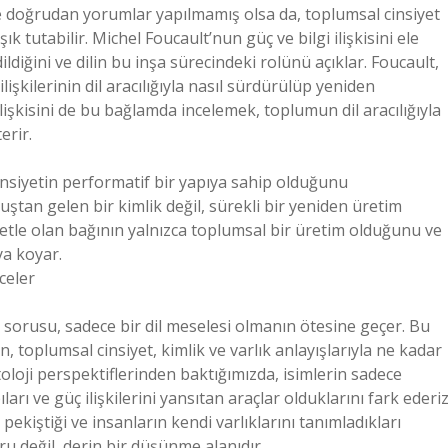
erine doğrudan yorumlar yapılmamış olsa da, toplumsal cinsiyet
ık tutabilir. Michel Foucault’nun güç ve bilgi ilişkisini ele
ldiğini ve dilin bu inşa sürecindeki rolünü açıklar. Foucault,
ilişkilerinin dil aracılığıyla nasıl sürdürülüp yeniden
ilişkisini de bu bağlamda incelemek, toplumun dil aracılığıyla
erir.
insiyetin performatif bir yapıya sahip olduğunu
ştan gelen bir kimlik değil, sürekli bir yeniden üretim
siyetle olan bağının yalnızca toplumsal bir üretim olduğunu ve
ya koyar.
celer
sorusu, sadece bir dil meselesi olmanın ötesine geçer. Bu
in, toplumsal cinsiyet, kimlik ve varlık anlayışlarıyla ne kadar
ntoloji perspektiflerinden baktığımızda, isimlerin sadece
arı ve güç ilişkilerini yansıtan araçlar olduklarını fark ederiz
 pekiştiği ve insanların kendi varlıklarını tanımladıkları
ru değil, derin bir düşünme alanıdır.