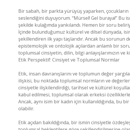
Bir sabah, bir parkta yürüyüş yaparken, çocukların
seslendiğini duyuyorum. “Mürsel! Gel buraya!” Bu 
şekilde kulağımda yankılandı. Hemen bir soru beliri
İçinde bulunduğumuz kültürel ve dilsel dünyada, isim
şekillendiren ilk yapı taşlarıdır. Ancak bu sorunun de
epistemolojik ve ontolojik açılardan anlamlı bir soru 
toplumsal cinsiyetin, dilin, bilgi anlayışlarımızın ve k
Etik Perspektif: Cinsiyet ve Toplumsal Normlar
Etik, insan davranışlarını ve toplumun değer yargıları
ilişkisi, bu noktada toplumsal normların ve değerleri
cinsiyetle ilişkilendirdiği, tarihsel ve kültürel koşul
kabul edilmesi, toplumsal olarak erkeksi özelliklerle i
Ancak, aynı isim bir kadın için kullanıldığında, bu bir
olabilir.
Etik açıdan bakıldığında, bir ismin cinsiyetle özdeşle
toplumsal beklentilere göre şekillendirilmesine olanak